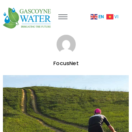
EN
VI
FocusNet