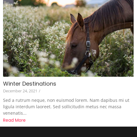
Winter Destinations
December 24, 2021
/
Sed a rutrum neque, non euismod lorem. Nam dapibus mi ut
ligula interdum laoreet. Sed sollicitudin metus nec massa
venenatis...
Read More